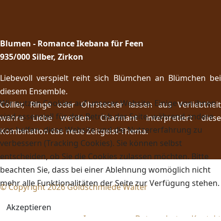
Blumen - Romance Ikebana für Feen
935/000 Silber, Zirkon
Liebevoll verspielt reiht sich Blümchen an Blümchen bei
diesem Ensemble.
Wir nutzen Cookies auf unserer Website. Einige von ihnen
Collier, Ringe oder Ohrstecker lassen aus Verliebtheit
sind essenziell für den Betrieb der Seite, während andere
wahre Liebe werden. Charmant interpretiert diese
uns helfen, diese Website und die Nutzererfahrung zu
Kombination das neue Zeitgeist-Thema.
verbessern (Tracking Cookies). Sie können selbst
entscheiden, ob Sie die Cookies zulassen möchten. Bitte
beachten Sie, dass bei einer Ablehnung womöglich nicht
mehr alle Funktionalitäten der Seite zur Verfügung stehen.
© Copyright 2026 Goldschmiede Walter
Akzeptieren
•
Impressum
•
Datenschutz
•
Kontakt