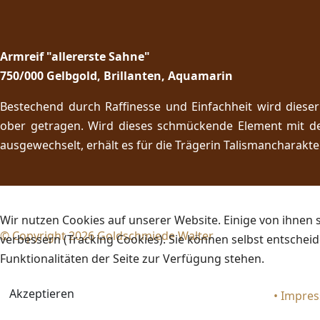
Armreif "allererste Sahne"
750/000 Gelbgold, Brillanten, Aquamarin
Bestechend durch Raffinesse und Einfachheit wird dieser
ober getragen. Wird dieses schmückende Element mit d
ausgewechselt, erhält es für die Trägerin Talismancharakter
Wir nutzen Cookies auf unserer Website. Einige von ihnen s
© Copyright 2026 Goldschmiede Walter
verbessern (Tracking Cookies). Sie können selbst entscheid
Funktionalitäten der Seite zur Verfügung stehen.
Akzeptieren
•
Impre